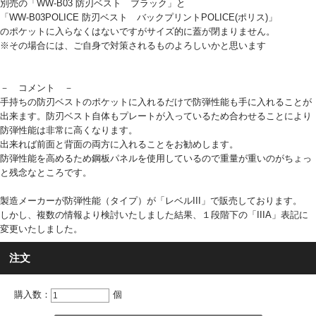
別売の「WW-B03 防刃ベスト ブラック」と
「WW-B03POLICE 防刃ベスト バックプリントPOLICE(ポリス)」
のポケットに入らなくはないですがサイズ的に蓋が閉まりません。
※その場合には、ご自身で対策されるものよろしいかと思います
－ コメント －
手持ちの防刃ベストのポケットに入れるだけで防弾性能も手に入れることが
出来ます。防刃ベスト自体もプレートが入っているため合わせることにより
防弾性能は非常に高くなります。
出来れば前面と背面の両方に入れることをお勧めします。
防弾性能を高めるため鋼板パネルを使用しているので重量が重いのがちょっ
と残念なところです。
製造メーカーが防弾性能（タイプ）が「レベルIII」で販売しております。
しかし、複数の情報より検討いたしました結果、１段階下の「IIIA」表記に
変更いたしました。
注文
購入数：
個