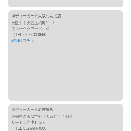
ボディーガード大阪なんば店
大阪市中央区道頓堀2-1-1
フルーツタワービル3F
（TEL)06-4400-0559
詳細はコチラ
ボディーガード名古屋店
愛知県名古屋市中区大須4丁目14-61
リード上前津Ⅱ 3階
（TEL)052-990-3080