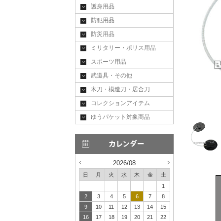
護身用品
防犯用品
防災用品
ミリタリー・ポリス用品
スポーツ用品
武道具・その他
木刀・模造刀・居合刀
コレクションアイテム
ゆうパケット対象商品
2026/08
日
月
火
水
木
金
土
1
2
3
4
5
6
7
8
9
10
11
12
13
14
15
16
17
18
19
20
21
22