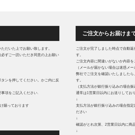
ご注文からお届けま
いただいた上でお願い致します。
ご注文が完了しました時点で自動返
は必ずご一読いただき同意の上お願い
す。
ご注文内容に間違いがないか内容を
（メールが届かない場合は迷惑メー
弊社でご注文を確認いたしましたら
ボタンを押してください。かご内に反
す。
（支払方法が銀行振り込みの場合振
事項をご記入ください.
通常は1営業日以内にお送りしてお
↓
もうけ賜っております
支払方法が銀行振り込みの場合指定
ださい
↓
確認がとれ次第、2営業日以内に商
↓