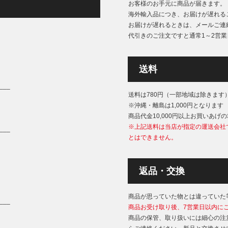
お客様のお手元に商品が届きます。
海外輸入品につき、お届けが遅れる
お届けが遅れるときは、メールご連
代引きのご注文ですと通常1～2営
送料
___
送料は780円（一部地域は除きます
※沖縄・離島は1,000円となります
商品代金10,000円以上お買いあげ
※上記送料は当店が指定の運送会社
___
とはできません。
返品・交換
商品が思っていた物とは違っていた
___
商品お受け取り後、7営業日以内に
商品の保管、取り扱いには細心の注