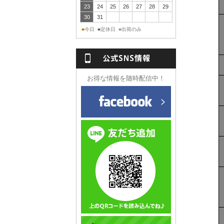
23
24
25
26
27
28
29
30
31
今日
定休日
出荷のみ
■
■
■
NS情報
お得な情報を随時配信中！