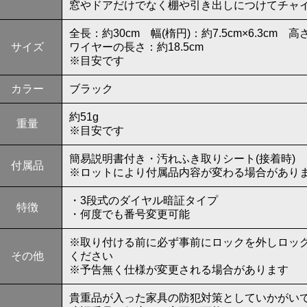
窓やドアだけでなく棚や引き出しにつけてチャ
全長：約30cm 幅(楕円)：約7.5cm×6.3cm 高
サイズ
ワイヤーの長さ：約18.5cm
※目安です
カラー
ブラック
約51g
重量
※目安です
簡易説明書付き・汚れふき取りシート(接着時)
付属品
※ロットにより付属品内容が変わる場合があり
・3段式のダイヤル暗証タイプ
特徴
・何度でも番号変更可能
※取り付ける前に必ず事前にロックを外しロッ
その他
ください
※予告無く仕様が変更される場合があります
貴重品が入った家具の防犯対策としていかがい