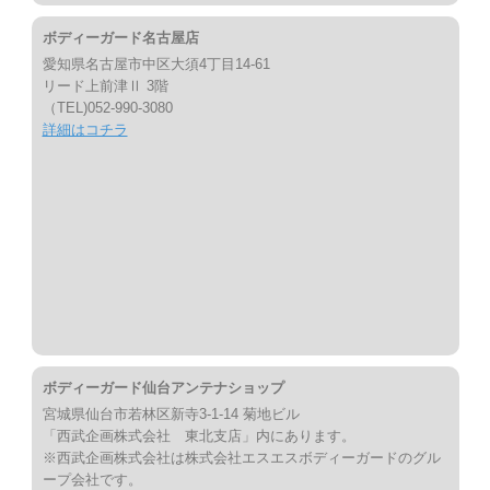
ボディーガード名古屋店
愛知県名古屋市中区大須4丁目14-61
リード上前津Ⅱ 3階
（TEL)052-990-3080
詳細はコチラ
ボディーガード仙台アンテナショップ
宮城県仙台市若林区新寺3-1-14 菊地ビル
「西武企画株式会社 東北支店」内にあります。
※西武企画株式会社は株式会社エスエスボディーガードのグル
ープ会社です。