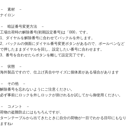
－ 素材 －
ナイロン
－ 暗証番号変更方法 －
工場出荷時の解除番号(初期設定番号)は「000」です。
1、ダイヤルを解除番号に合わせてバックルを外します。
2、バックルの側面にダイヤル番号変更ボタンがあるので、ボールペンなど
で押したままダイヤルを回し、設定したい番号に合わせます。
3、番号を合わせたらボタンを離して設定完了です。
－ 状態 －
海外製品ですので、仕上げ具合やサイズに個体差がある場合があります
－ その他 －
解除番号を忘れないようにご注意ください。
必ず事前にロックを外しロックが掛けれるか試してから御使用ください。
－ コメント －
荷物の盗難防止にはもちろんですが、
ターンテーブルから出てきたときに自分の荷物が一目でわかる目印にもなり
ますね♪