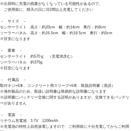
※出荷時に充電の残量がなくなっている可能性があるので、
ご使用前に、晴天の日に3日間以上充電してください
－ サイズ －
センサーライト 高さ：約20cm 幅：約14cm 奥行：約8cm
ソーラーパネル 高さ：約16.5cm 幅：約19.5cm 奥行：約5cm
※目安になります
－ 重量 －
センサーライト 約570ｇ （充電池含む）
ソーラーパネル 約375g
※目安になります
－ 付属品 －
取付ネジ×6本、コンクリート用スリープ×6本、取扱説明書（英語）
※海外製品のため、取扱い説明書は簡易的な説明書になります
※説明書にバッテリー交換に関する説明がありますが、交換できるバッテリ
ーがありません
－ 電源 －
リチウム充電池 3.7V 1200mAh
※充電池の特性上自然放電しますので、ご利用前に十分充電してからご利用