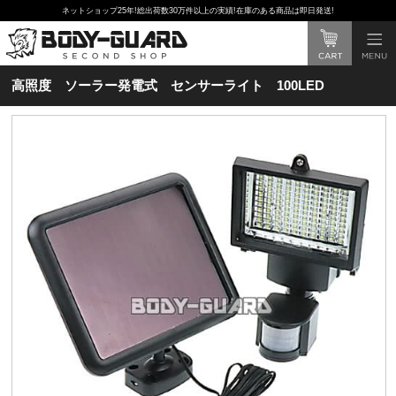
ネットショップ25年!総出荷数30万件以上の実績!在庫のある商品は即日発送!
高照度 ソーラー発電式 センサーライト 100LED