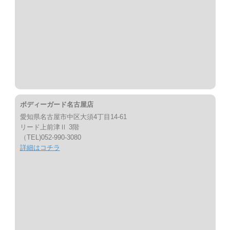
ボディーガード名古屋店
愛知県名古屋市中区大須4丁目14-61
リード上前津Ⅱ 3階
（TEL)052-990-3080
詳細はコチラ