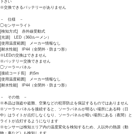
下さい
※交換できるバッテリーがありません
－ 仕様 －
◯センサーライト
[検知方式] 赤外線受動式
[光源] LED（360ルーメン）
[使用温度範囲] メーカー情報なし
[耐水性能] IP44（全閉外・防まつ形）
※LEDの交換はできません
※バッテリー交換できません
◯ソーラーパネル
[接続コード長] 約5m
[使用温度範囲] メーカー情報なし
[耐水性能] IP44（全閉外・防まつ形）
－ その他 －
※本品は強盗や盗難、空巣などの犯罪防止を保証するものではありません
※ソーラーパネルを接続すると、ソーラパネルが明るい場所にある時（日
中）はライトが点灯しなくなり、ソーラパネルが暗い場所にある（夜間）と
ライトが点灯するようになります
※センサーは検知エリア内の温度変化を検知するため、人以外の熱源（動
物・車など）も検知します