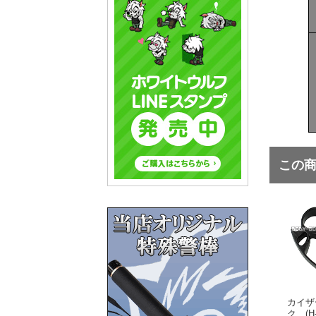
この
カイザ
ク (H