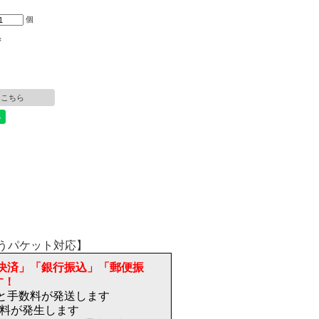
個
×
はこちら
決済」「銀行振込」「郵便振
す！
)と手数料が発送します
送料が発生します