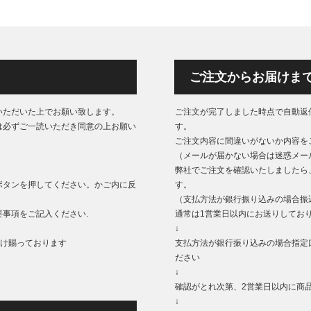
ご注文からお届けま
いただいた上でお願い致します。
ご注文が完了しました時点で自動返
は必ずご一読いただき同意の上お願い
す。
ご注文内容に間違いがないか内容を
（メールが届かない場合は迷惑メー
弊社でご注文を確認いたしましたら
ボタンを押してください。かご内に反
す。
（支払方法が銀行振り込みの場合振
事項をご記入ください.
通常は1営業日以内にお送りしてお
↓
もうけ賜っております
支払方法が銀行振り込みの場合指定
ださい
↓
確認がとれ次第、2営業日以内に商
↓