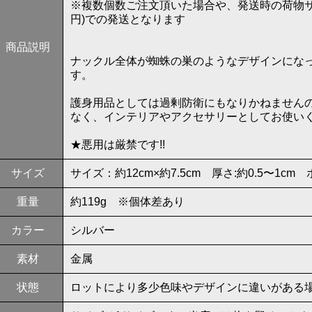
※複数個数ご注文頂いた場合や、発送時の荷物サ
円)での発送となります
商品説明
ナックル全体が蜘蛛の巣のようなデザインにな
す。
護身用品としては過剰防衛にもなりかねません
なく、インテリアやアクセサリーとしてお使い
★悪用は厳禁です!!
サイズ
サイズ：約12cm×約7.5cm 厚さ:約0.5〜1cm
重量
約119g ※個体差あり
カラー
シルバー
素材
金属
状態
ロットにより多少色味やデザインに違いがある