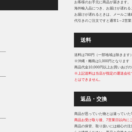
お客様のお手元に商品が届きます。
海外輸入品につき、お届けが遅れる
お届けが遅れるときは、メールご連
代引きのご注文ですと通常1～2営
送料
___
送料は780円（一部地域は除きます
※沖縄・離島は1,000円となります
商品代金10,000円以上お買いあげ
※上記送料は当店が指定の運送会社
___
とはできません。
返品・交換
商品が思っていた物とは違っていた
___
商品お受け取り後、7営業日以内に
商品の保管、取り扱いには細心の注