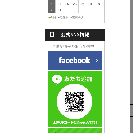
23
24
25
26
27
28
29
30
31
今日
定休日
出荷のみ
■
■
■
NS情報
お得な情報を随時配信中！