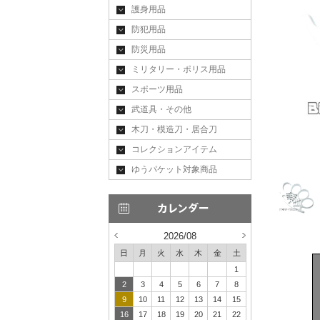
護身用品
防犯用品
防災用品
ミリタリー・ポリス用品
スポーツ用品
武道具・その他
木刀・模造刀・居合刀
コレクションアイテム
ゆうパケット対象商品
2026/08
日
月
火
水
木
金
土
1
2
3
4
5
6
7
8
9
10
11
12
13
14
15
16
17
18
19
20
21
22