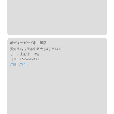
ボディーガード名古屋店
愛知県名古屋市中区大須4丁目14-61
リード上前津Ⅱ 3階
（TEL)052-990-3080
詳細はコチラ