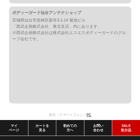
ボディーガード仙台アンテナショップ
宮城県仙台市若林区新寺3-1-14 菊地ビル
「西武企画株式会社 東北支店」内にあります。
※西武企画株式会社は株式会社エスエスボディーガードのグル
ープ会社です。
表示：スマートフォン｜
PC
マイ
カートを
初めての
お問い
SALE
ページ
見る
方へ
合わせ
処分品