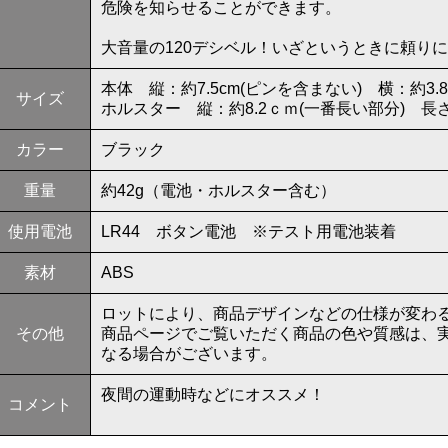
危険を知らせることができます。
大音量の120デシベル！いざというときに頼り
本体 縦：約7.5cm(ピンを含まない) 横：約3.8
サイズ
ホルスター 縦：約8.2ｃｍ(一番長い部分) 長
カラー
ブラック
重量
約42g（電池・ホルスター含む）
使用電池
LR44 ボタン電池 ※テスト用電池装着
素材
ABS
ロットにより、商品デザインなどの仕様が変わ
その他
商品ページでご覧いただく商品の色や質感は、
なる場合がございます。
夜間の運動時などにオススメ！
コメント