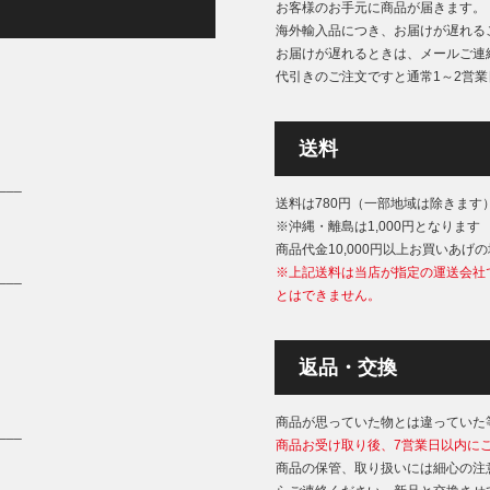
お客様のお手元に商品が届きます。
海外輸入品につき、お届けが遅れる
お届けが遅れるときは、メールご連
代引きのご注文ですと通常1～2営
送料
___
送料は780円（一部地域は除きます
※沖縄・離島は1,000円となります
商品代金10,000円以上お買いあげ
※上記送料は当店が指定の運送会社
___
とはできません。
返品・交換
商品が思っていた物とは違っていた
___
商品お受け取り後、7営業日以内に
商品の保管、取り扱いには細心の注