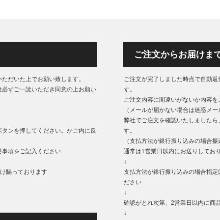
ご注文からお届けま
いただいた上でお願い致します。
ご注文が完了しました時点で自動返
は必ずご一読いただき同意の上お願い
す。
ご注文内容に間違いがないか内容を
（メールが届かない場合は迷惑メー
弊社でご注文を確認いたしましたら
ボタンを押してください。かご内に反
す。
（支払方法が銀行振り込みの場合振
事項をご記入ください.
通常は1営業日以内にお送りしてお
↓
もうけ賜っております
支払方法が銀行振り込みの場合指定
ださい
↓
確認がとれ次第、2営業日以内に商
↓