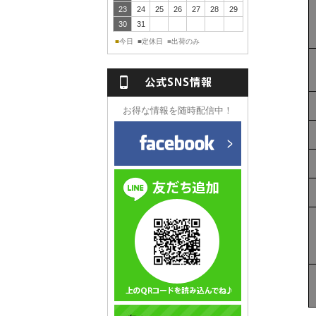
23
24
25
26
27
28
29
30
31
今日
定休日
出荷のみ
■
■
■
NS情報
お得な情報を随時配信中！