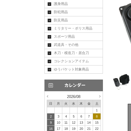
護身用品
防犯用品
防災用品
ミリタリー・ポリス用品
スポーツ用品
武道具・その他
木刀・模造刀・居合刀
コレクションアイテム
ゆうパケット対象商品
2026/08
日
月
火
水
木
金
土
1
2
3
4
5
6
7
8
9
10
11
12
13
14
15
16
17
18
19
20
21
22