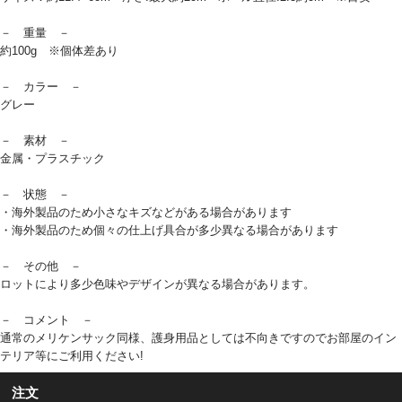
－ 重量 －
約100g ※個体差あり
－ カラー －
グレー
－ 素材 －
金属・プラスチック
－ 状態 －
・海外製品のため小さなキズなどがある場合があります
・海外製品のため個々の仕上げ具合が多少異なる場合があります
－ その他 －
ロットにより多少色味やデザインが異なる場合があります。
－ コメント －
通常のメリケンサック同様、護身用品としては不向きですのでお部屋のイン
テリア等にご利用ください!
注文