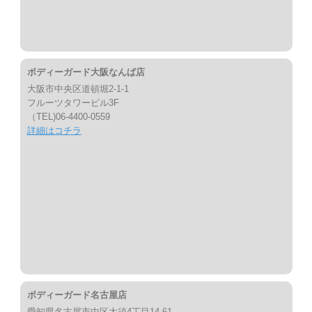
ボディーガード大阪なんば店
大阪市中央区道頓堀2-1-1
フルーツタワービル3F
（TEL)06-4400-0559
詳細はコチラ
ボディーガード名古屋店
愛知県名古屋市中区大須4丁目14-61