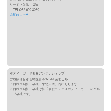
リード上前津Ⅱ 3階
（TEL)052-990-3080
詳細はコチラ
ボディーガード仙台アンテナショップ
宮城県仙台市若林区新寺3-1-14 菊地ビル
「西武企画株式会社 東北支店」内にあります。
※西武企画株式会社は株式会社エスエスボディーガードのグル
ープ会社です。