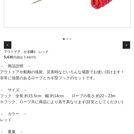
アウトドア かぎ縄3 レッド
5,436
円(税込 5,980円)
－ 商品説明 －
アウトドアや船舶の係留、災害時などいろんな場面でお使い頂けます！
非常に強度のあるロープとカギ型フックのセットです。
－ サイズ －
フック 全長:約15.5cm 幅:約14cm ロープの長さ:約22～23m
※フック、ロープ共に商品により若干異なります(目安としてください)
－ カラー －
レッド
－ 重量 －