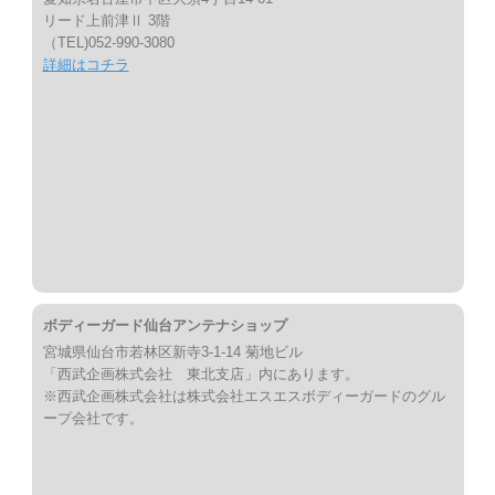
リード上前津Ⅱ 3階
（TEL)052-990-3080
詳細はコチラ
ボディーガード仙台アンテナショップ
宮城県仙台市若林区新寺3-1-14 菊地ビル
「西武企画株式会社 東北支店」内にあります。
※西武企画株式会社は株式会社エスエスボディーガードのグル
ープ会社です。