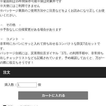
※凝固剤は15年間保存可能※袋は対象外です
※大便にはご利用できません
※パッケージ裏面のご使用方法やご注意などをよくお読みになり正しくお使
いください。
－ その他 －
※予告なしに仕様変更がある場合があります
－ コメント －
非常時にカバンにサッと入れて持ち出せるコンパクトな防災7点セットで
す。
パッケージ台紙には、災害用伝言ダイヤル「171」の利用手順や、非常持ち
出しチェックリストなども記載されています。予め確認しておくと、万が一
の際に役立ちそうです！
注文
購入数：
個