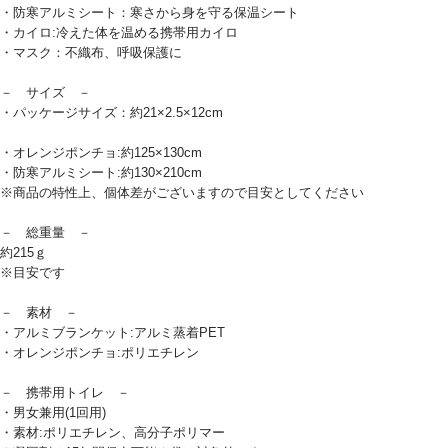
・防寒アルミシート：寒さから身を守る保温シート
・カイロ:冷えた体を温める携帯用カイロ
・マスク：不織布、呼吸保護に
－ サイズ －
・パッケージサイズ：約21×2.5×12cm
・オレンジポンチョ:約125×130cm
・防寒アルミシート:約130×210cm
※商品の特性上、個体差がございますので目安としてください
－ 総重量 －
約215ｇ
※目安です
－ 素材 －
・アルミブランケット:アルミ蒸着PET
・オレンジポンチョ:ポリエチレン
－ 携帯用トイレ －
・男女兼用(1回用)
・素材:ポリエチレン、高分子ポリマー