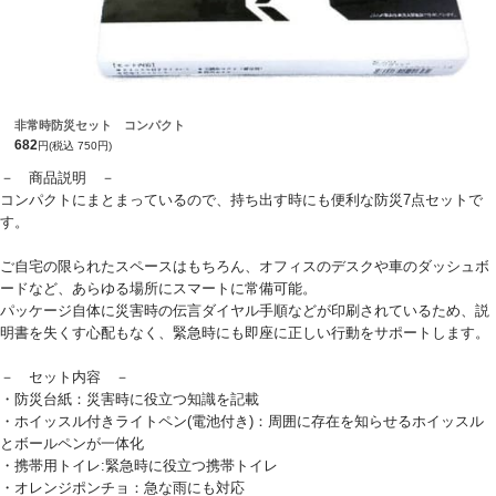
非常時防災セット コンパクト
682
円(税込 750円)
－ 商品説明 －
コンパクトにまとまっているので、持ち出す時にも便利な防災7点セットで
す。
ご自宅の限られたスペースはもちろん、オフィスのデスクや車のダッシュボ
ードなど、あらゆる場所にスマートに常備可能。
パッケージ自体に災害時の伝言ダイヤル手順などが印刷されているため、説
明書を失くす心配もなく、緊急時にも即座に正しい行動をサポートします。
－ セット内容 －
・防災台紙：災害時に役立つ知識を記載
・ホイッスル付きライトペン(電池付き)：周囲に存在を知らせるホイッスル
とボールペンが一体化
・携帯用トイレ:緊急時に役立つ携帯トイレ
・オレンジポンチョ：急な雨にも対応