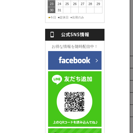
23
24
25
26
27
28
29
30
31
今日
定休日
出荷のみ
■
■
■
NS情報
お得な情報を随時配信中！