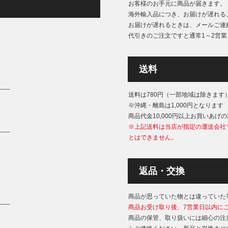
お客様のお手元に商品が届きます。
海外輸入品につき、お届けが遅れる
お届けが遅れるときは、メールご連
代引きのご注文ですと通常1～2営
送料
___
送料は780円（一部地域は除きます
※沖縄・離島は1,000円となります
商品代金10,000円以上お買いあげ
※上記送料は当店が指定の運送会社
___
とはできません。
返品・交換
商品が思っていた物とは違っていた
___
商品お受け取り後、7営業日以内に
商品の保管、取り扱いには細心の注