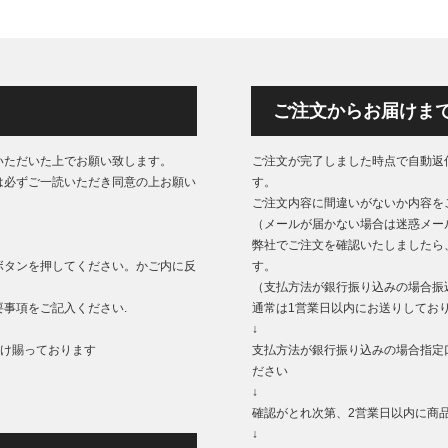
ご注文からお届けま
いただいた上でお願い致します。
ご注文が完了しました時点で自動返
は必ずご一読いただき同意の上お願い
す。
ご注文内容に間違いがないか内容を
（メールが届かない場合は迷惑メー
弊社でご注文を確認いたしましたら
ボタンを押してください。かご内に反
す。
（支払方法が銀行振り込みの場合振
事項をご記入ください.
通常は1営業日以内にお送りしてお
↓
もうけ賜っております
支払方法が銀行振り込みの場合指定
ださい
↓
確認がとれ次第、2営業日以内に商
↓