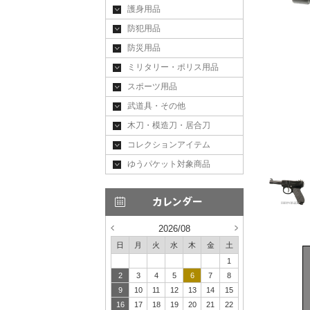
護身用品
防犯用品
防災用品
ミリタリー・ポリス用品
スポーツ用品
武道具・その他
木刀・模造刀・居合刀
コレクションアイテム
ゆうパケット対象商品
2026/08
日
月
火
水
木
金
土
1
2
3
4
5
6
7
8
9
10
11
12
13
14
15
16
17
18
19
20
21
22