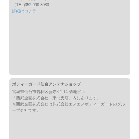
（TEL)052-990-3080
詳細はコチラ
ボディーガード仙台アンテナショップ
宮城県仙台市若林区新寺3-1-14 菊地ビル
「西武企画株式会社 東北支店」内にあります。
※西武企画株式会社は株式会社エスエスボディーガードのグル
ープ会社です。