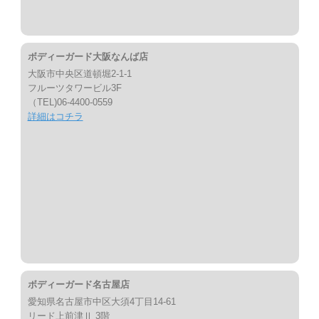
ボディーガード大阪なんば店
大阪市中央区道頓堀2-1-1
フルーツタワービル3F
（TEL)06-4400-0559
詳細はコチラ
ボディーガード名古屋店
愛知県名古屋市中区大須4丁目14-61
リード上前津Ⅱ 3階