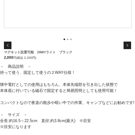
マグネット設置可能 2WAYライト ブラック
2,000
円(税込 2,200円)
－ 商品説明 －
持って使う、固定して使うの２WAY仕様！
懐中電灯としての使用はもちろん、本体先端部を引き出した状態で
本体底に付いている磁石で固定すると簡易照明としても使用可能！
コンパクトなので夜道の散歩や暗い中での作業、キャンプなどにお勧めです!
－ サイズ －
全長:約16.5～22.5cm 直径:約3.8cm(最大) ※目安
※目安になります