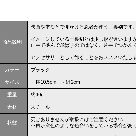
映画や本などで見かける忍者が使う手裏剣です
イメージしている手裏剣とは少し形が違います
商品説明
両手で挟んで飛ばすのではなく、片手でつかん
アクセサリーとして飾ることをおススメいたし
カラー
ブラック
サイズ
・横10.5cm ・縦2cm
重量
約40g
素材
スチール
刃はありませんが取扱にはご注意ください
状態
※房が変色のような色合いをしている場合があ