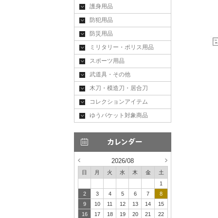
護身用品
防犯用品
防災用品
ミリタリー・ポリス用品
スポーツ用品
武道具・その他
木刀・模造刀・居合刀
コレクションアイテム
ゆうパケット対象商品
2026/08
日
月
火
水
木
金
土
1
2
3
4
5
6
7
8
9
10
11
12
13
14
15
16
17
18
19
20
21
22