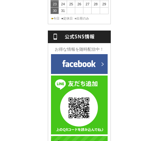
23
24
25
26
27
28
29
30
31
今日
定休日
出荷のみ
■
■
■
NS情報
お得な情報を随時配信中！