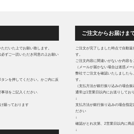
ご注文からお届けま
いただいた上でお願い致します。
ご注文が完了しました時点で自動返
は必ずご一読いただき同意の上お願い
す。
ご注文内容に間違いがないか内容を
（メールが届かない場合は迷惑メー
弊社でご注文を確認いたしましたら
ボタンを押してください。かご内に反
す。
（支払方法が銀行振り込みの場合振
事項をご記入ください.
通常は1営業日以内にお送りしてお
↓
もうけ賜っております
支払方法が銀行振り込みの場合指定
ださい
↓
確認がとれ次第、2営業日以内に商
↓