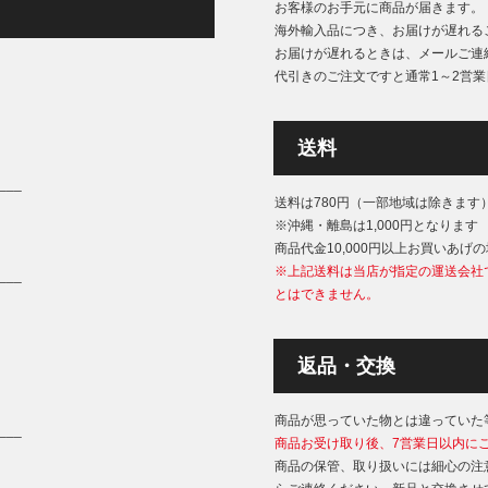
お客様のお手元に商品が届きます。
海外輸入品につき、お届けが遅れる
お届けが遅れるときは、メールご連
代引きのご注文ですと通常1～2営
送料
___
送料は780円（一部地域は除きます
※沖縄・離島は1,000円となります
商品代金10,000円以上お買いあげ
※上記送料は当店が指定の運送会社
___
とはできません。
返品・交換
商品が思っていた物とは違っていた
___
商品お受け取り後、7営業日以内に
商品の保管、取り扱いには細心の注