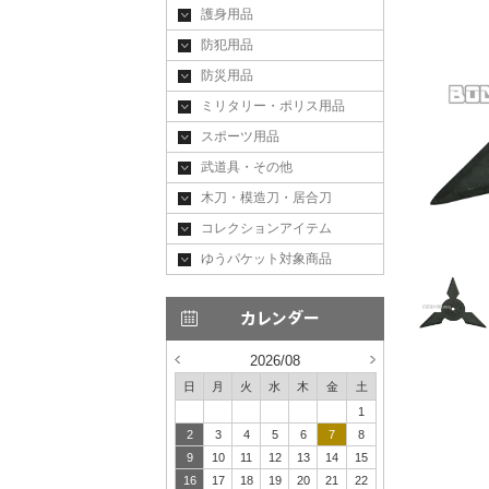
護身用品
防犯用品
防災用品
ミリタリー・ポリス用品
スポーツ用品
武道具・その他
木刀・模造刀・居合刀
コレクションアイテム
ゆうパケット対象商品
2026/08
日
月
火
水
木
金
土
1
2
3
4
5
6
7
8
9
10
11
12
13
14
15
16
17
18
19
20
21
22