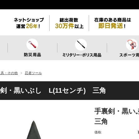
道具・その他
忍者ツール
剣・黒いぶし L(11センチ) 三角
手裏剣・黒いぶ
三角
価格: