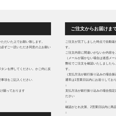
ご注文からお届けま
いただいた上でお願い致します。
ご注文が完了しました時点で自動返
は必ずご一読いただき同意の上お願い
す。
ご注文内容に間違いがないか内容を
（メールが届かない場合は迷惑メー
弊社でご注文を確認いたしましたら
ボタンを押してください。かご内に反
す。
（支払方法が銀行振り込みの場合振
事項をご記入ください.
通常は1営業日以内にお送りしてお
↓
もうけ賜っております
支払方法が銀行振り込みの場合指定
ださい
↓
確認がとれ次第、2営業日以内に商
↓