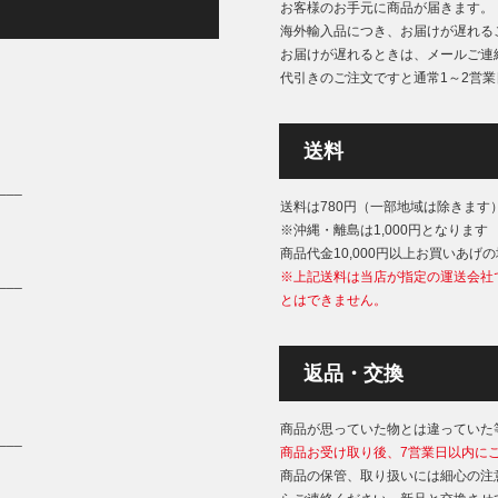
お客様のお手元に商品が届きます。
海外輸入品につき、お届けが遅れる
お届けが遅れるときは、メールご連
代引きのご注文ですと通常1～2営
送料
___
送料は780円（一部地域は除きます
※沖縄・離島は1,000円となります
商品代金10,000円以上お買いあげ
※上記送料は当店が指定の運送会社
___
とはできません。
返品・交換
商品が思っていた物とは違っていた
___
商品お受け取り後、7営業日以内に
商品の保管、取り扱いには細心の注