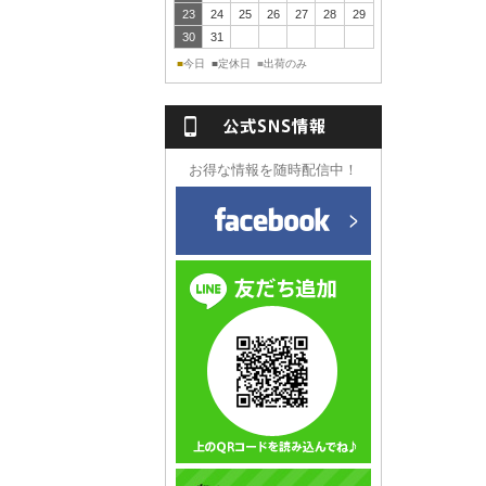
23
24
25
26
27
28
29
30
31
今日
定休日
出荷のみ
■
■
■
NS情報
お得な情報を随時配信中！