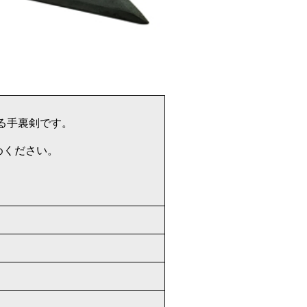
る手裏剣です。
めください。
。