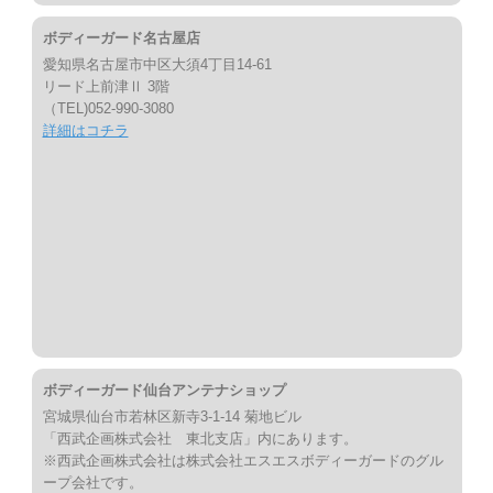
ボディーガード名古屋店
愛知県名古屋市中区大須4丁目14-61
リード上前津Ⅱ 3階
（TEL)052-990-3080
詳細はコチラ
ボディーガード仙台アンテナショップ
宮城県仙台市若林区新寺3-1-14 菊地ビル
「西武企画株式会社 東北支店」内にあります。
※西武企画株式会社は株式会社エスエスボディーガードのグル
ープ会社です。