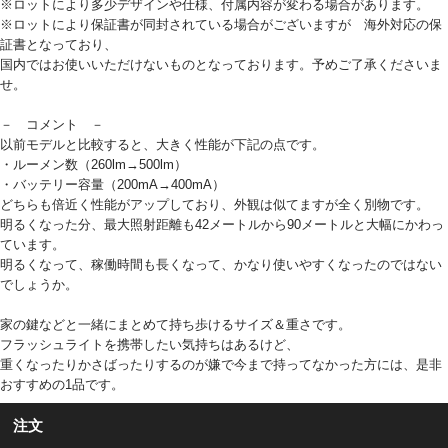
※ロットにより多少デザインや仕様、付属内容が変わる場合があります。
※ロットにより保証書が同封されている場合がございますが 海外対応の保
証書となっており、
国内ではお使いいただけないものとなっております。予めご了承くださいま
せ。
－ コメント －
以前モデルと比較すると、大きく性能が下記の点です。
・ルーメン数（260lm→500lm）
・バッテリー容量（200mA→400mA）
どちらも倍近く性能がアップしており、外観は似てますが全く別物です。
明るくなった分、最大照射距離も42メートルから90メートルと大幅にかわっ
ています。
明るくなって、稼働時間も長くなって、かなり使いやすくなったのではない
でしょうか。
家の鍵などと一緒にまとめて持ち歩けるサイズ＆重さです。
フラッシュライトを携帯したい気持ちはあるけど、
重くなったりかさばったりするのが嫌で今まで持ってなかった方には、是非
おすすめの1品です。
注文