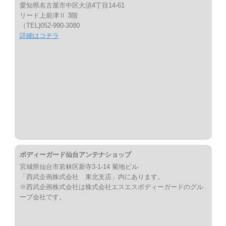
愛知県名古屋市中区大須4丁目14-61
リード上前津Ⅱ 3階
（TEL)052-990-3080
詳細はコチラ
ボディーガード仙台アンテナショップ
宮城県仙台市若林区新寺3-1-14 菊地ビル
「西武企画株式会社 東北支店」内にあります。
※西武企画株式会社は株式会社エスエスボディーガードのグル
ープ会社です。