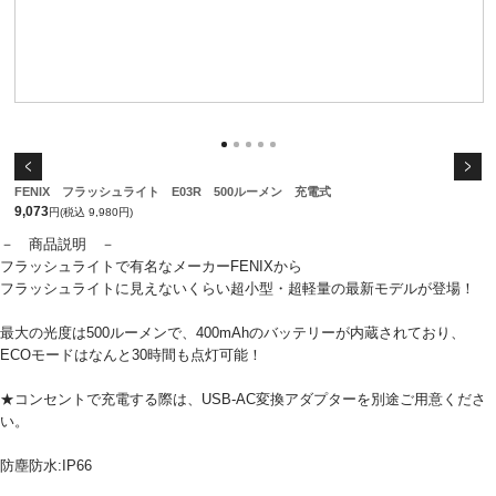
FENIX フラッシュライト E03R 500ルーメン 充電式
9,073
円(税込 9,980円)
－ 商品説明 －
フラッシュライトで有名なメーカーFENIXから
フラッシュライトに見えないくらい超小型・超軽量の最新モデルが登場！
最大の光度は500ルーメンで、400mAhのバッテリーが内蔵されており、
ECOモードはなんと30時間も点灯可能！
★コンセントで充電する際は、USB-AC変換アダプターを別途ご用意くださ
い。
防塵防水:IP66