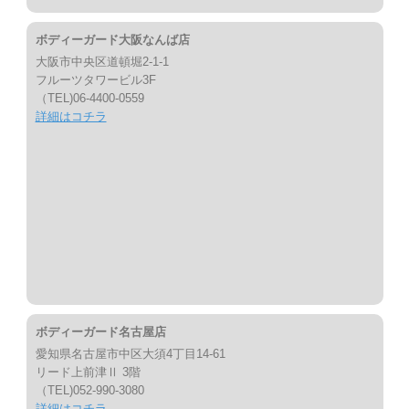
ボディーガード大阪なんば店
大阪市中央区道頓堀2-1-1
フルーツタワービル3F
（TEL)06-4400-0559
詳細はコチラ
ボディーガード名古屋店
愛知県名古屋市中区大須4丁目14-61
リード上前津Ⅱ 3階
（TEL)052-990-3080
詳細はコチラ