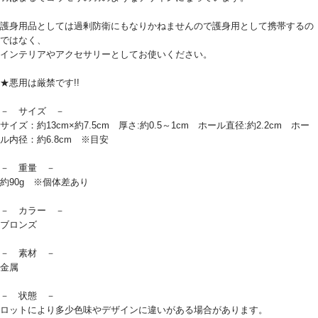
護身用品としては過剰防衛にもなりかねませんので護身用として携帯するの
ではなく、
インテリアやアクセサリーとしてお使いください。
★悪用は厳禁です!!
－ サイズ －
サイズ：約13cm×約7.5cm 厚さ:約0.5～1cm ホール直径:約2.2cm ホー
ル内径：約6.8cm ※目安
－ 重量 －
約90g ※個体差あり
－ カラー －
ブロンズ
－ 素材 －
金属
－ 状態 －
ロットにより多少色味やデザインに違いがある場合があります。