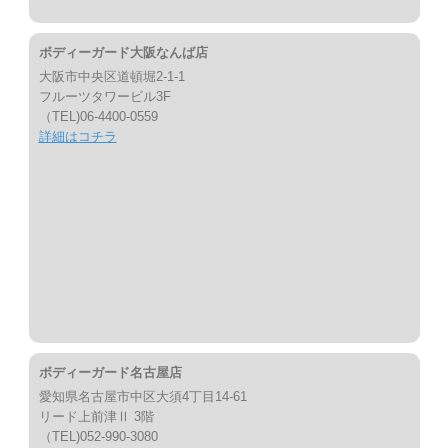
ボディーガード大阪なんば店
大阪市中央区道頓堀2-1-1
フルーツタワービル3F
（TEL)06-4400-0559
詳細はコチラ
ボディーガード名古屋店
愛知県名古屋市中区大須4丁目14-61
リード上前津Ⅱ 3階
（TEL)052-990-3080