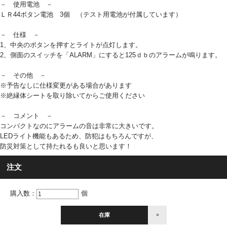
－ 使用電池 －
ＬＲ44ボタン電池 3個 （テスト用電池が付属しています）
－ 仕様 －
1、中央のボタンを押すとライトが点灯します。
2、側面のスイッチを「ALARM」にすると125ｄｂのアラームが鳴ります。
－ その他 －
※予告なしに仕様変更がある場合があります
※絶縁体シートを取り除いてからご使用ください
－ コメント －
コンパクトなのにアラームの音は非常に大きいです。
LEDライト機能もあるため、防犯はもちろんですが、
防災対策として持たれるも良いと思います！
注文
購入数：
個
在庫
○