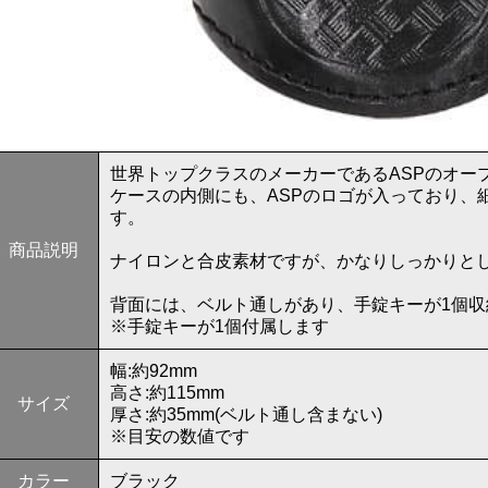
世界トップクラスのメーカーであるASPのオー
ケースの内側にも、ASPのロゴが入っており、
す。
商品説明
ナイロンと合皮素材ですが、かなりしっかりと
背面には、ベルト通しがあり、手錠キーが1個
※手錠キーが1個付属します
幅:約92mm
高さ:約115mm
サイズ
厚さ:約35mm(ベルト通し含まない)
※目安の数値です
カラー
ブラック