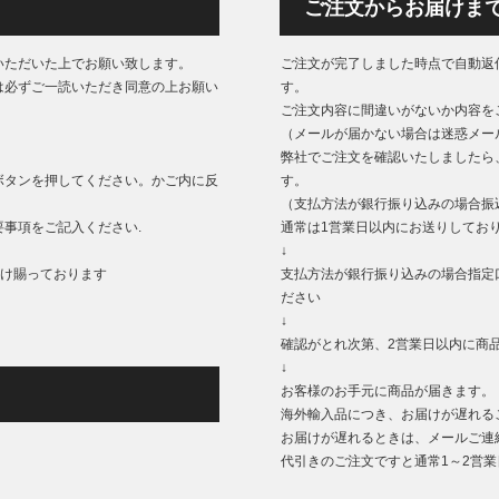
ご注文からお届けま
いただいた上でお願い致します。
ご注文が完了しました時点で自動返
は必ずご一読いただき同意の上お願い
す。
ご注文内容に間違いがないか内容を
（メールが届かない場合は迷惑メー
弊社でご注文を確認いたしましたら
ボタンを押してください。かご内に反
す。
（支払方法が銀行振り込みの場合振
事項をご記入ください.
通常は1営業日以内にお送りしてお
↓
もうけ賜っております
支払方法が銀行振り込みの場合指定
ださい
↓
確認がとれ次第、2営業日以内に商
↓
お客様のお手元に商品が届きます。
海外輸入品につき、お届けが遅れる
お届けが遅れるときは、メールご連
代引きのご注文ですと通常1～2営