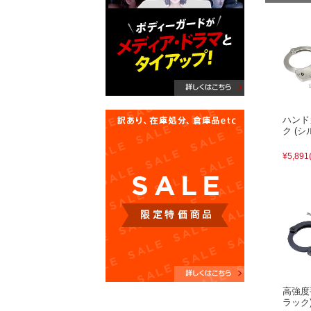
ハンド
ク (シ
¥5,891
高強度
ラック