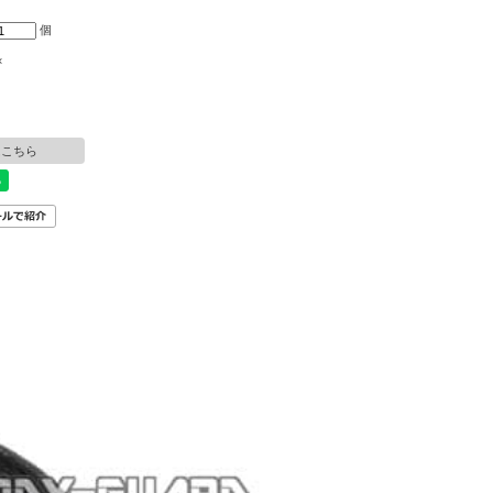
個
×
はこちら