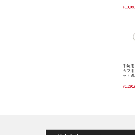
¥13,09
手錠用
カフ用
ット送
¥1,291