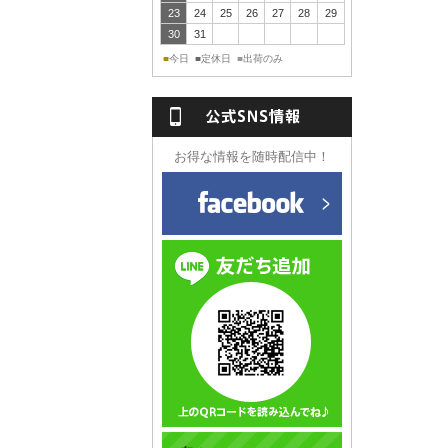
23
24
25
26
27
28
29
30
31
今日
定休日
出荷のみ
■
■
■
NS情報
お得な情報を随時配信中！