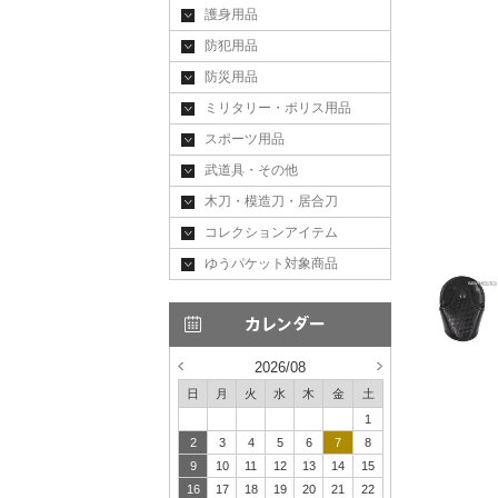
護身用品
防犯用品
防災用品
ミリタリー・ポリス用品
スポーツ用品
武道具・その他
木刀・模造刀・居合刀
コレクションアイテム
ゆうパケット対象商品
2026/08
日
月
火
水
木
金
土
1
2
3
4
5
6
7
8
9
10
11
12
13
14
15
16
17
18
19
20
21
22