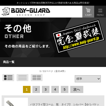
ネットショップ25年!総出荷数30万件以上の実績!在庫のある商品は即日発送!
商品一覧
1 / 11ページ
（全214件）
1
2
3
4
5
次へ
バタフライ型コーム 龍 タイプ2 シルバー【ゆうパケッ