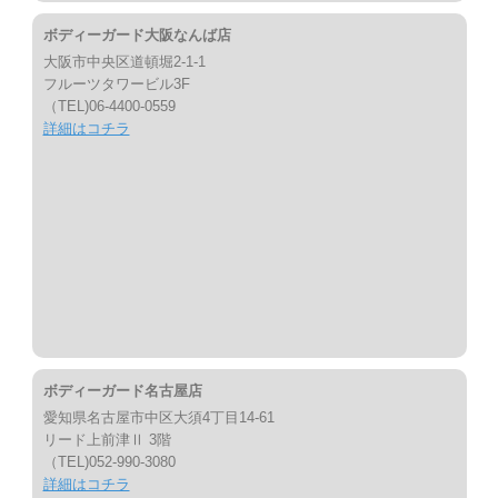
ボディーガード大阪なんば店
大阪市中央区道頓堀2-1-1
フルーツタワービル3F
（TEL)06-4400-0559
詳細はコチラ
ボディーガード名古屋店
愛知県名古屋市中区大須4丁目14-61
リード上前津Ⅱ 3階
（TEL)052-990-3080
詳細はコチラ