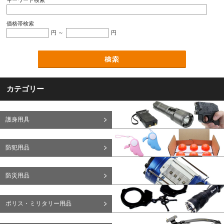
キーワード検索
価格帯検索
円 ～
円
カテゴリー
護身用具
防犯用品
防災用品
ポリス・ミリタリー用品