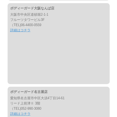
ボディーガード大阪なんば店
大阪市中央区道頓堀2-1-1
フルーツタワービル3F
（TEL)06-4400-0559
詳細はコチラ
ボディーガード名古屋店
愛知県名古屋市中区大須4丁目14-61
リード上前津Ⅱ 3階
（TEL)052-990-3080
詳細はコチラ