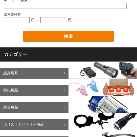
キーワード検索
価格帯検索
円 ～
円
カテゴリー
護身用具
防犯用品
防災用品
ポリス・ミリタリー用品