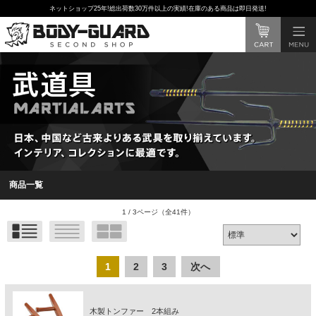
ネットショップ25年!総出荷数30万件以上の実績!在庫のある商品は即日発送!
商品一覧
1 / 3ページ
（全41件）
1
2
3
次へ
木製トンファー 2本組み