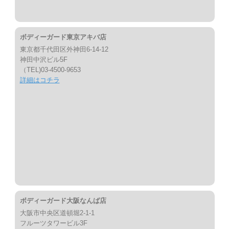
ボディーガード東京アキバ店
東京都千代田区外神田6-14-12
神田中沢ビル5F
（TEL)03-4500-9653
詳細はコチラ
ボディーガード大阪なんば店
大阪市中央区道頓堀2-1-1
フルーツタワービル3F