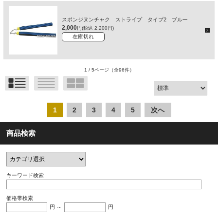
スポンジヌンチャク ストライプ タイプ2 ブルー
2,000
円(税込 2,200円)
在庫切れ
1 / 5ページ
（全96件）
1
2
3
4
5
次へ
商品検索
キーワード検索
価格帯検索
円 ～
円