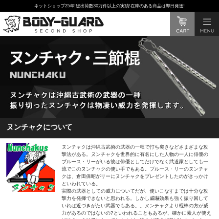
ネットショップ25年!総出荷数30万件以上の実績!在庫のある商品は即日発送!
ヌンチャクについて
ヌンチャクは沖縄古武術の武器の一種で打ち突きなどさまざまな攻
撃法がある。ヌンチャクを世界的に有名にした人物の一人に俳優の
ブルース・リーがいる彼は俳優としてだけでなく武道家としても一
流でこのヌンチャクの使い手でもある。ブルース・リーのヌンチャ
クは、倉田保昭がリーにヌンチャクをプレゼントしたのがきっかけ
といわれている。
実際の武器としての威力についてだが、使いこなすまでは十分な攻
撃力を発揮できないと思われる。しかし威嚇効果も強く振り回して
いれば近づきがたい武器でもある。。ヌンチャクより棍棒の方が威
力があるのではないの?といわれることもあるが、確かに素人が使え