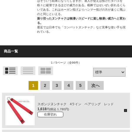
ばそういう結果になってしますが、達人が使えば投げたタバコを
粉々に破壊できるほどの威力がある。棍棒ではせいぜい折れるくら
いである。これはホーガン投げよりハンマー投げの方が遠くに飛ぶ
のと同じといえる。
振り切ったヌンチャクは物凄いスピードに達し物凄い威力へと変わ
る。
最近では日本でも「コンバットヌンチャク」など見事な使い手も現
れている。
商品一覧
1 / 5ページ
（全96件）
1
2
3
4
5
次へ
スポンジヌンチャク 4ライン ベアリング レッド
1,618
円(税込 1,780円)
在庫切れ