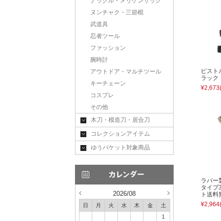
ナックル・メリケンサック
ヌンチャク・三節棍
武道具
忍者ツール
ファッション
腕時計
ピスト
アウトドア・マルチツール
ラック
キーチェーン
¥2,673
コスプレ
その他
木刀・模造刀・居合刀
コレクションアイテム
ゆうパケット対象商品
ラバー
タイプ
2026/08
ト送料
¥2,964
日
月
火
水
木
金
土
1