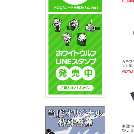
¥1,400
カモフ
ンド風
¥627
(
中国S
XXL