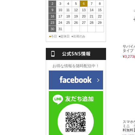
2
3
4
5
6
7
8
9
10
11
12
13
14
15
16
17
18
19
20
21
22
23
24
25
26
27
28
29
30
31
今日
定休日
出荷のみ
■
■
■
サバイ
NS情報
タイプ
¥3,273
お得な情報を随時配信中！
スマホ
ミニ 
料無料