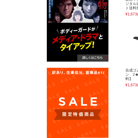
ジタル
ト送料
¥1,673
合成ゴ
ン 2
料】
¥1,673