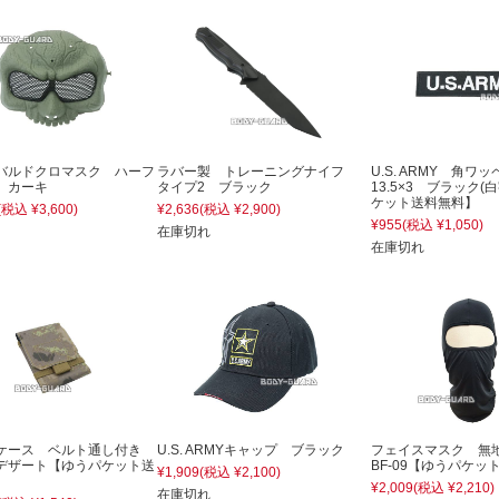
バルドクロマスク ハーフ
ラバー製 トレーニングナイフ
U.S. ARMY 角
 カーキ
タイプ2 ブラック
13.5×3 ブラック(
ケット送料無料】
(税込 ¥3,600)
¥2,636
(税込 ¥2,900)
¥955
(税込 ¥1,050)
在庫切れ
在庫切れ
ケース ベルト通し付き
U.S. ARMYキャップ ブラック
フェイスマスク 
デザート【ゆうパケット送
BF-09【ゆうパケッ
¥1,909
(税込 ¥2,100)
】
¥2,009
(税込 ¥2,210)
在庫切れ