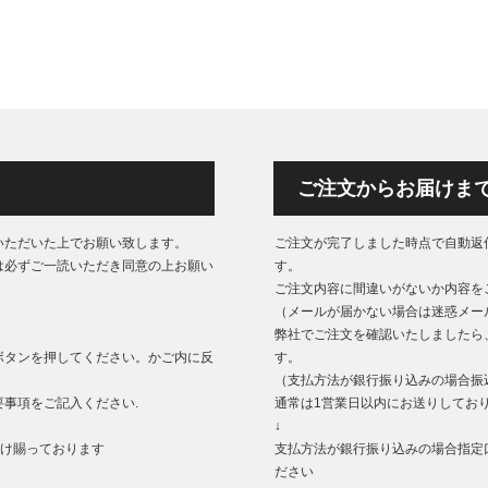
ご注文からお届けま
いただいた上でお願い致します。
ご注文が完了しました時点で自動返
は必ずご一読いただき同意の上お願い
す。
ご注文内容に間違いがないか内容を
（メールが届かない場合は迷惑メー
弊社でご注文を確認いたしましたら
ボタンを押してください。かご内に反
す。
（支払方法が銀行振り込みの場合振
事項をご記入ください.
通常は1営業日以内にお送りしてお
↓
もうけ賜っております
支払方法が銀行振り込みの場合指定
ださい