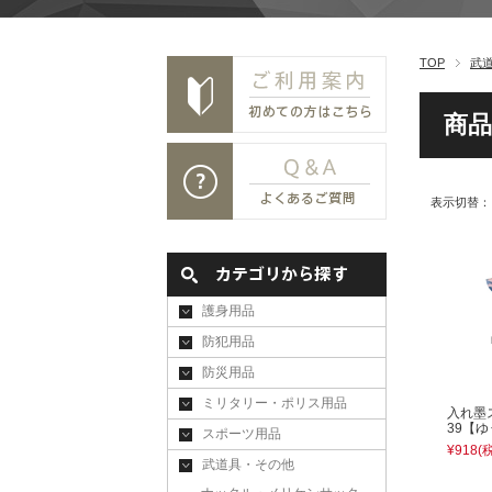
TOP
武
商品
表示切替
護身用品
防犯用品
防災用品
ミリタリー・ポリス用品
入れ墨
39【
スポーツ用品
¥918
(
武道具・その他