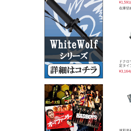
¥1,591
在庫切
ドクロ
定タイ
¥3,164
迷彩半