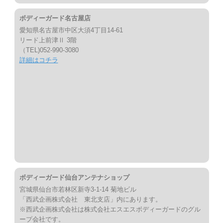
ボディーガード名古屋店
愛知県名古屋市中区大須4丁目14-61
リード上前津Ⅱ 3階
（TEL)052-990-3080
詳細はコチラ
ボディーガード仙台アンテナショップ
宮城県仙台市若林区新寺3-1-14 菊地ビル
「西武企画株式会社 東北支店」内にあります。
※西武企画株式会社は株式会社エスエスボディーガードのグル
ープ会社です。